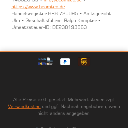
146620-99 •
info@beamtec.de
•
https://www.beamtec.de
Handelsregister HRB 720095 • Amtsgericht
Ulm • Geschäftsführer: Ralph Kempter •
Umsatzsteuer-ID: DE238193863
Alle Preise exkl. gesetzl. Mehrwertsteuer zzgl.
Versandkosten
und ggf. Nachnahmegebühren, wenn
nicht anders angegeben.