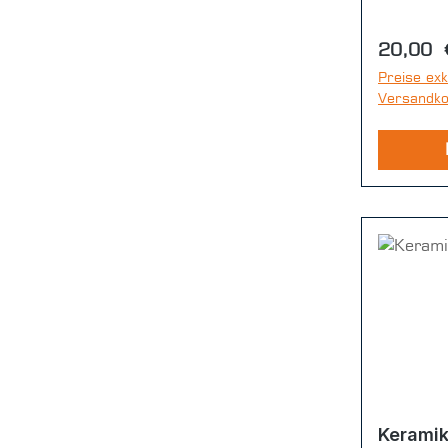
Reguläre
20,00 
Preise exk
Versandk
Keramik