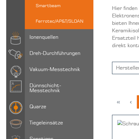
Smartbeam
Hier finden
Elektronen
Ferrotec/AP&T/SLOAN
bieten Ihne
Keramikisol
Ionenquellen
Ersatzteil 
direkt kont
Dreh-Durchführungen
Herstell
Vakuum-Messtechnik
Dünnschicht-
Messtechnik
Quarze
Tiegeleinsätze