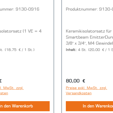
nummer:
9130-0916
Produktnummer:
9130-
torsatz (1 VE = 4
Keramikisolatorsatz für
k)
Smartbeam EmitterDur
3/8" x 3/4", M4 Gewinde
Stück)
St.
(18,75 € / 1 St.)
Inhalt:
4 St.
(20,00 € / 1 S
r Preis:
Regulärer Preis:
€
80,00 €
l. MwSt. zzgl.
Preise exkl. MwSt. zzgl.
osten
Versandkosten
In den Warenkorb
In den Warenko