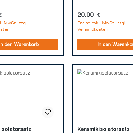
r Preis:
Regulärer Preis:
€
20,00 €
l. MwSt. zzgl.
Preise exkl. MwSt. zzgl.
osten
Versandkosten
In den Warenkorb
In den Warenko
isolatorsatz
Keramikisolatorsatz