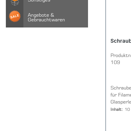
Sonstiges
Angebote &
Gebrauchtwaren
Schraub
Produkt
109
Schraub
für Fila
Glasperlen-ge
Stüc
Inhalt:
10