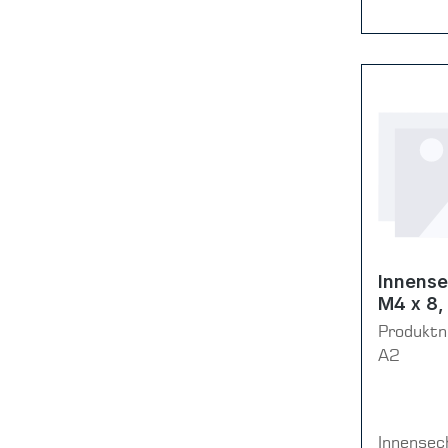
Innense
M4 x 8,
Produkt
A2
Innensec