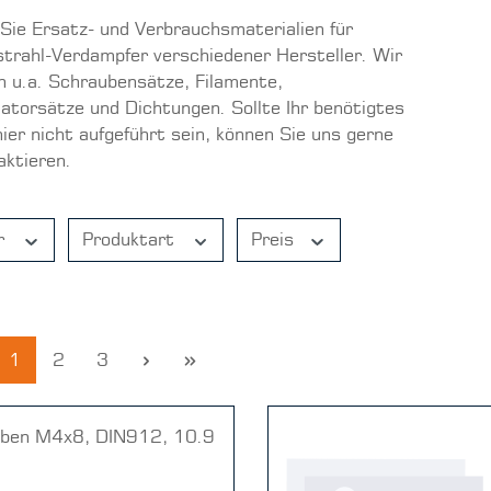
 Sie Ersatz- und Verbrauchsmaterialien für
strahl-Verdampfer verschiedener Hersteller. Wir
n u.a. Schraubensätze, Filamente,
atorsätze und Dichtungen. Sollte Ihr benötigtes
hier nicht aufgeführt sein, können Sie uns gerne
aktieren.
er
Produktart
Preis
Seite
Seite
Seite
1
2
3