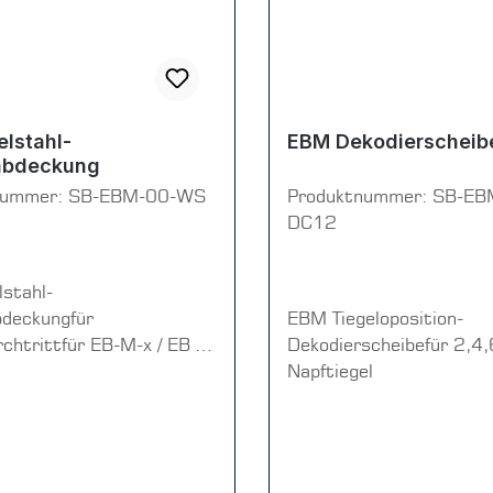
lstahl-
EBM Dekodierscheib
abdeckung
nummer:
SB-EBM-00-WS
Produktnummer:
SB-EB
DC12
stahl-
deckungfür
EBM Tiegeloposition-
rchtrittfür EB-M-x / EB S-
Dekodierscheibefür 2,4,
"Bedampfungs-
Napftiegel
ech"