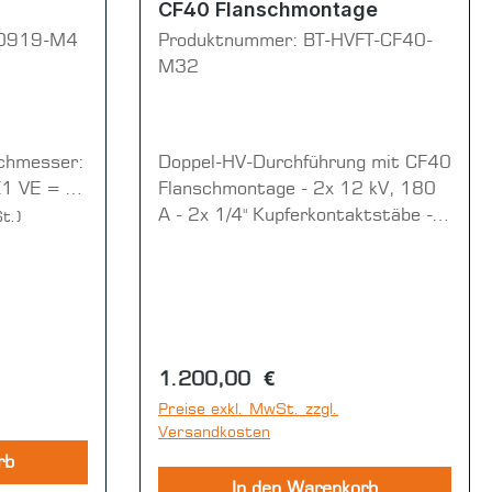
CF40 Flanschmontage
0919-M4
Produktnummer:
BT-HVFT-CF40-
M32
chmesser:
Doppel-HV-Durchführung mit CF40
(1 VE = 4
Flanschmontage - 2x 12 kV, 180
A - 2x 1/4" Kupferkontaktstäbe -
t.)
2x Adapter für steckbare
Filamentanschlüsse - Edelstahl
HV-Abdeckung mit PTFE-Isolation
und M32-Skindicht-Verschraubung
Regulärer Preis:
1.200,00 €
Preise exkl. MwSt. zzgl.
Versandkosten
rb
In den Warenkorb