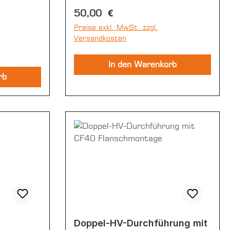
Regulärer Preis:
50,00 €
Preise exkl. MwSt. zzgl.
Versandkosten
In den Warenkorb
rb
Doppel-HV-Durchführung mit