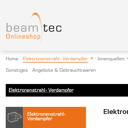
springen
Zur Hauptnavigation springen
Home
Elektronenstrahl- Verdampfer
Ionenquellen
Sonstiges
Angebote & Gebrauchtwaren
Elektronenstrahl- Verdampfer
Elektr
Elektronenstrahl-
Verdampfer