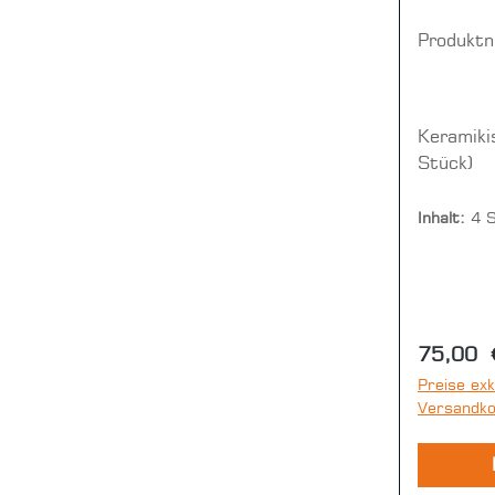
Produkt
Keramikisola
Stüc
Inhalt:
4 
Reguläre
75,00 
Preise exk
Versandk