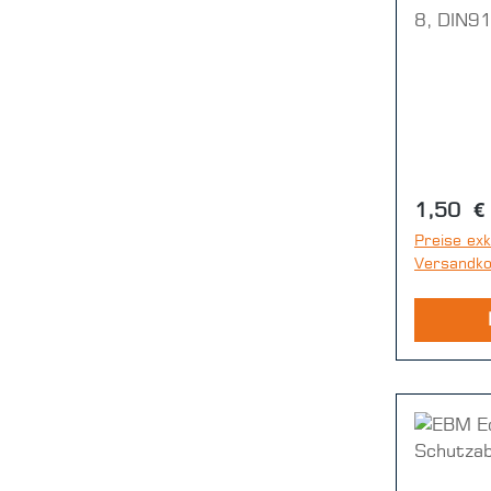
8, DIN91
Reguläre
1,50 €
Preise exk
Versandk