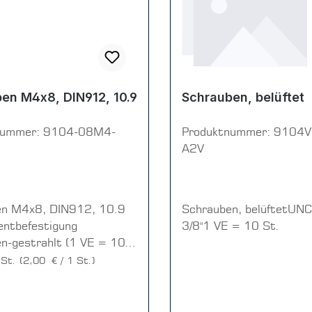
en M4x8, DIN912, 10.9
Schrauben, belüftet
nummer:
9104-08M4-
Produktnummer:
9104V
A2V
en M4x8, DIN912, 10.9
Schrauben, belüftetUNC
mentbefestigung
3/8"1 VE = 10 St.
strahlt (1 VE = 10
k)
 St.
(2,00 € / 1 St.)