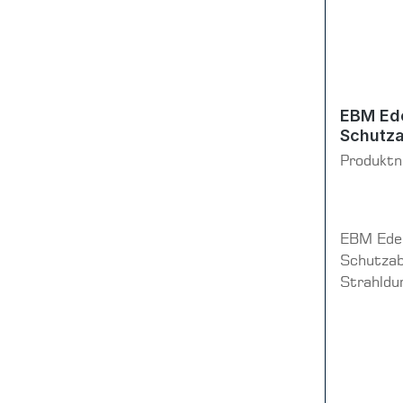
EBM Ede
Schutz
Produkt
EBM Edel
Schutzab
Strahldu
x Serien
Schutzbl