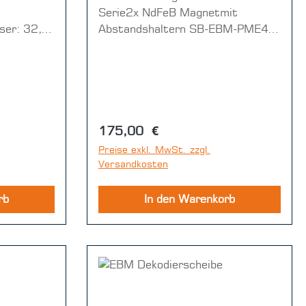
Serie2x NdFeB Magnetmit
ser: 32,5
Abstandshaltern SB-EBM-PME40,
 O-Ring
vernickelt
Regulärer Preis:
175,00 €
Preise exkl. MwSt. zzgl.
Versandkosten
rb
In den Warenkorb