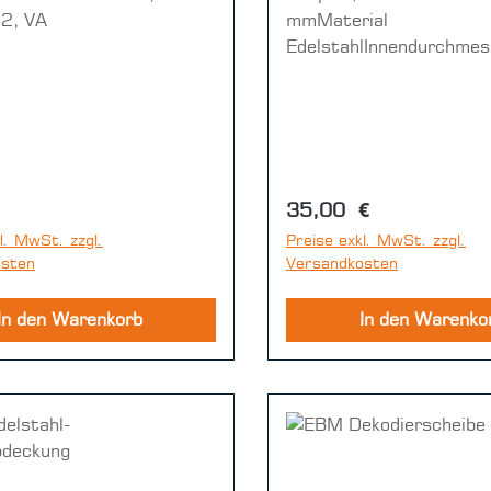
2, VA
mmMaterial
EdelstahlInnendurchmes
mmHöhe 10 mminklusive
36 x 5
r Preis:
Regulärer Preis:
35,00 €
l. MwSt. zzgl.
Preise exkl. MwSt. zzgl.
osten
Versandkosten
In den Warenkorb
In den Warenko