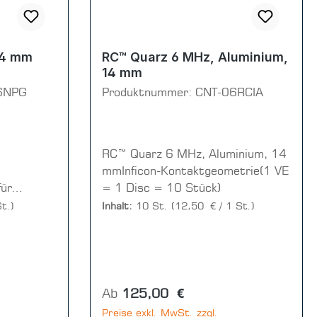
14 mm
RC™ Quarz 6 MHz, Aluminium,
14 mm
6NPG
Produktnummer:
CNT-06RCIA
RC™ Quarz 6 MHz, Aluminium, 14
mmInficon-Kontaktgeometrie(1 VE
für
= 1 Disc = 10 Stück)
E = 1 Disc
t.)
Inhalt:
10 St.
(12,50 € / 1 St.)
Regulärer Preis:
Ab
125,00 €
Preise exkl. MwSt. zzgl.