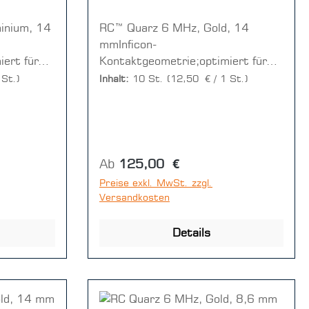
inium, 14
RC™ Quarz 6 MHz, Gold, 14
mmInficon-
ert für
Kontaktgeometrie;optimiert für
ößerter
QSK-Messkopf mit vergrößerter
 St.)
Inhalt:
10 St.
(12,50 € / 1 St.)
he(1 VE =
Frontseitenkontaktfläche(1 VE =
1 Disc = 10 Stück)
Regulärer Preis:
Ab
125,00 €
Preise exkl. MwSt. zzgl.
Versandkosten
Details