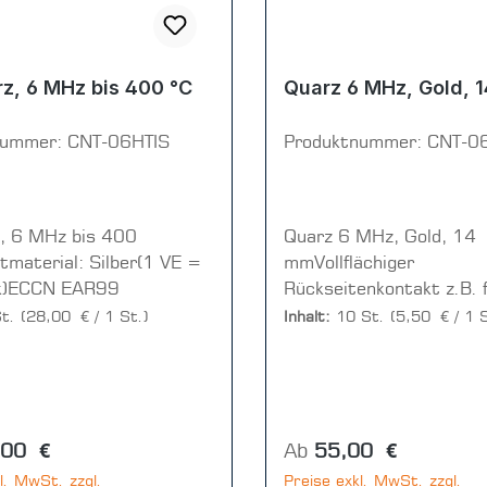
z, 6 MHz bis 400 °C
Quarz 6 MHz, Gold, 
nummer:
CNT-06HTIS
Produktnummer:
CNT-0
, 6 MHz bis 400
Quarz 6 MHz, Gold, 14
tmaterial: Silber(1 VE =
mmVollflächiger
k)ECCN EAR99
Rückseitenkontakt z.B. 
Spiralkontaktfedern(1 V
St.
(28,00 € / 1 St.)
Inhalt:
10 St.
(5,50 € / 1 S
= 10 Stück)
r Preis:
Regulärer Preis:
,00 €
Ab
55,00 €
l. MwSt. zzgl.
Preise exkl. MwSt. zzgl.