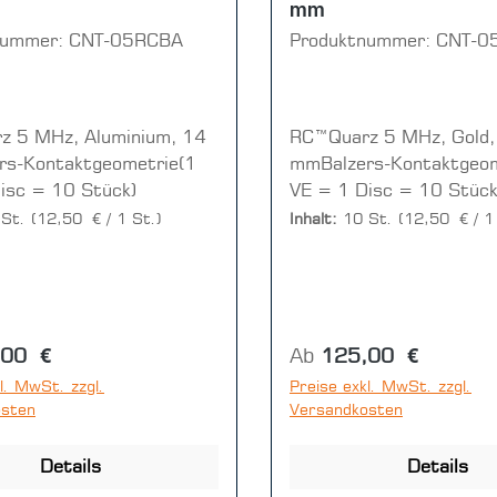
mm
nummer:
CNT-05RCBA
Produktnummer:
CNT-0
z 5 MHz, Aluminium, 14
RC™Quarz 5 MHz, Gold,
rs-Kontaktgeometrie(1
mmBalzers-Kontaktgeom
isc = 10 Stück)
VE = 1 Disc = 10 Stück
 St.
(12,50 € / 1 St.)
Inhalt:
10 St.
(12,50 € / 1
r Preis:
Regulärer Preis:
,00 €
Ab
125,00 €
l. MwSt. zzgl.
Preise exkl. MwSt. zzgl.
osten
Versandkosten
Details
Details