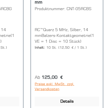
mm
5RCBG
Produktnummer:
CNT-05RCBS
 14
RC™Quarz 5 MHz, Silber, 14
etrie(1
mmBalzers-Kontaktgeometrie(1
)
VE = 1 Disc = 10 Stück)
 St.)
Inhalt:
10 St.
(12,50 € / 1 St.)
Regulärer Preis:
Ab
125,00 €
Preise exkl. MwSt. zzgl.
Versandkosten
Details