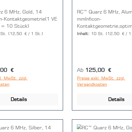
z 6 MHz, Gold, 14
RC™ Quarz 6 MHz, Alum
n-Kontaktgeometrie(1 VE
mmInficon-
 = 10 Stück)
Kontaktgeometrie;optimi
QSK-Messkopf mit vergr
 St.
(12,50 € / 1 St.)
Inhalt:
10 St.
(12,50 € / 1
Frontseitenkontaktfläc
1 Disc = 10 Stück)
r Preis:
Regulärer Preis:
,00 €
Ab
125,00 €
l. MwSt. zzgl.
Preise exkl. MwSt. zzgl.
osten
Versandkosten
Details
Details