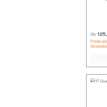
= 10 Stü
Reguläre
Ab
125
Preise exk
Versandk