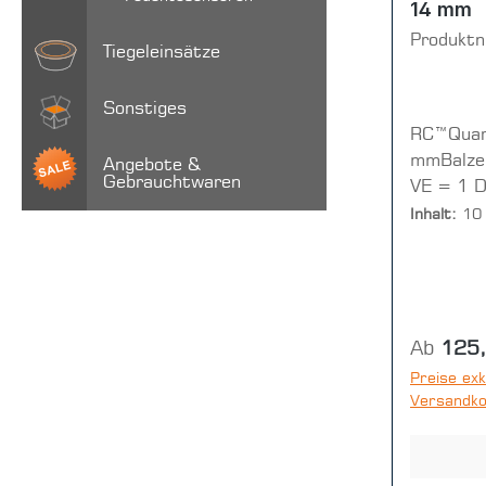
14 mm
Produkt
Tiegeleinsätze
Sonstiges
RC™Quar
mmBalze
Angebote &
Gebrauchtwaren
VE = 1 D
Inhalt:
10
Reguläre
Ab
125
Preise exk
Versandk