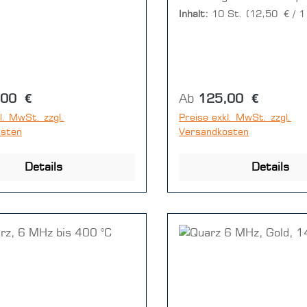
ck)
4.990-5.000 MHzWider
Inhalt:
10 St.
(12,50 € / 1
40 OhmFinish: 7 micron
RMSDurchmesser: 12.
mmKontur: Plano-Conve
cut +/-1’(1 VE = 1 Dis
Stück)
r Preis:
Regulärer Preis:
,00 €
Ab
125,00 €
l. MwSt. zzgl.
Preise exkl. MwSt. zzgl.
osten
Versandkosten
Details
Details