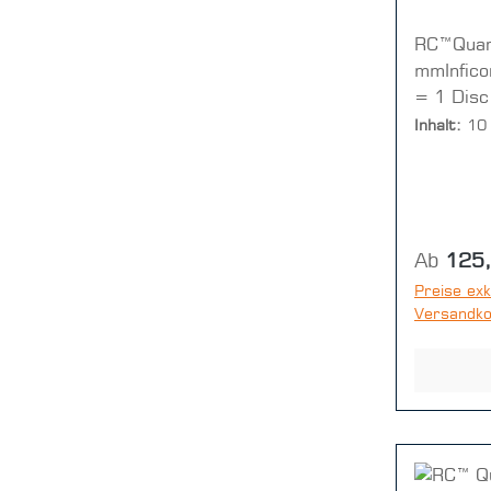
RC™Quar
mmInfico
= 1 Disc
Inhalt:
10
Reguläre
Ab
125
Preise exk
Versandk