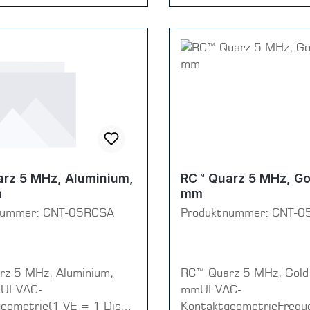
rz 5 MHz, Aluminium,
RC™ Quarz 5 MHz, Gol
m
mm
nummer:
CNT-05RCSA
Produktnummer:
CNT-0
z 5 MHz, Aluminium,
RC™ Quarz 5 MHz, Gold
mULVAC-
mmULVAC-
eometrie(1 VE = 1 Disc
KontaktgeometrieFrequ