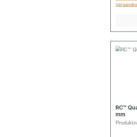
Versandk
RC™ Qua
mm
Produkt