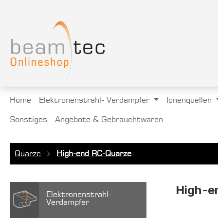
springen
Zur Hauptnavigation springen
Home
Elektronenstrahl- Verdampfer
Ionenquellen
Sonstiges
Angebote & Gebrauchtwaren
Quarze
High-end RC-Quarze
High-e
Elektronenstrahl-
Verdampfer