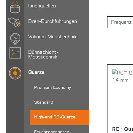
Ionenquellen
Dreh-Durchführungen
Frequenz
Vakuum-Messtechnik
Dünnschicht-
Messtechnik
Quarze
Premium Economy
Standard
High-end RC-Quarze
RC™ Qua
Feuchtesensoren