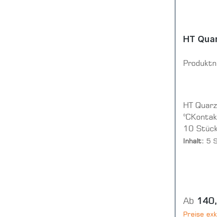
HT Quar
Produkt
HT Quarz
°CKontak
10 Stüc
Inhalt:
5 
Reguläre
Ab
140
Preise exk