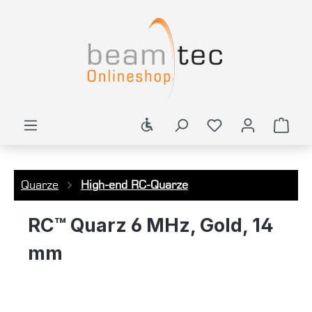
alt springen
Werkzeugleiste anzeigen
Ware
Quarze
High-end RC-Quarze
RC™ Quarz 6 MHz, Gold, 14
mm