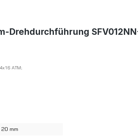
um-Drehdurchführung SFV012N
x4x16 ATM;
- 20 mm