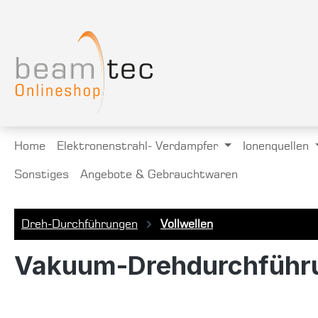
springen
Zur Hauptnavigation springen
Home
Elektronenstrahl- Verdampfer
Ionenquellen
Sonstiges
Angebote & Gebrauchtwaren
Dreh-Durchführungen
Vollwellen
Vakuum-Drehdurchfüh