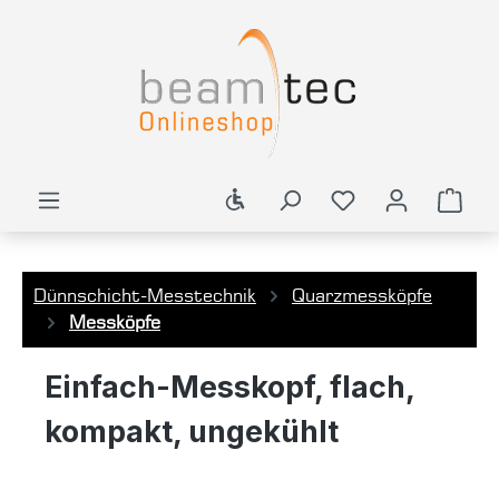
alt springen
Werkzeugleiste anzeigen
Ware
Dünnschicht-Messtechnik
Quarzmessköpfe
Messköpfe
Einfach-Messkopf, flach,
kompakt, ungekühlt