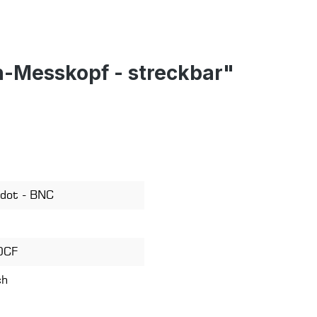
h-Messkopf - streckbar"
dot - BNC
0CF
ch