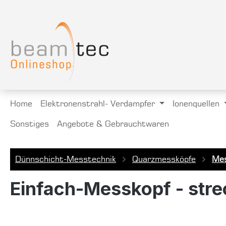
springen
Zur Hauptnavigation springen
Home
Elektronenstrahl- Verdampfer
Ionenquellen
Sonstiges
Angebote & Gebrauchtwaren
Dünnschicht-Messtechnik
Quarzmessköpfe
Mes
Einfach-Messkopf - stre