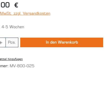
,00 €
. MwSt. zzgl. Versandkosten
t 4-5 Wochen
 Anzahl: Gib den gewünschten Wert ein
Pcs.
In den Warenkorb
ttel hinzufügen
mmer:
MV-800-025