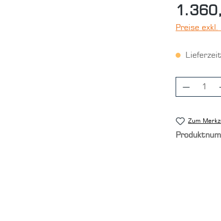
1.360
Preise exkl
Lieferzei
Produkt
Zum Merkze
Produktnu