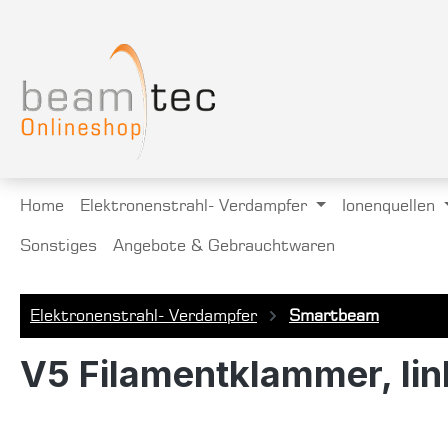
springen
Zur Hauptnavigation springen
Home
Elektronenstrahl- Verdampfer
Ionenquellen
Sonstiges
Angebote & Gebrauchtwaren
Elektronenstrahl- Verdampfer
Smartbeam
V5 Filamentklammer, lin