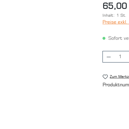
65,00
Inhalt:
1 St.
Preise exkl
Sofort ver
Produkt
Zum Merkze
Produktnu