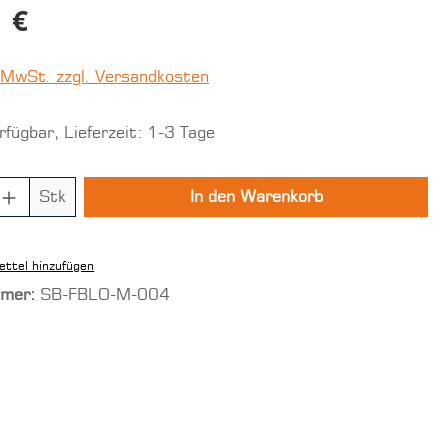
 €
. MwSt. zzgl. Versandkosten
fügbar, Lieferzeit: 1-3 Tage
 Anzahl: Gib den gewünschten Wert ein
Stk
In den Warenkorb
ttel hinzufügen
mmer:
SB-FBLO-M-004