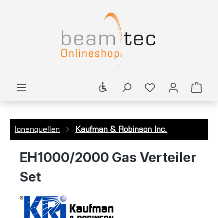
alt springen
Werkzeugleiste anzeigen
Ware
Ionenquellen
Kaufman & Robinson Inc.
EH1000/2000 Gas Verteiler
Set