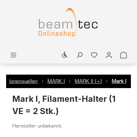
alt springen
Werkzeugleiste anzeigen
Ware
Ionenquellen
MARK I
MARK II (+)
Mark I
Mark I, Filament-Halter (1
VE = 2 Stk.)
Hersteller unbekannt