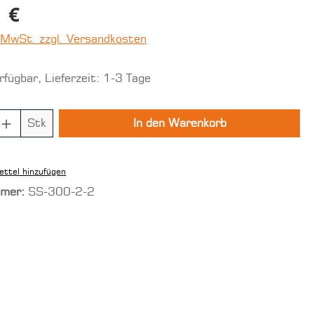
 €
. MwSt. zzgl. Versandkosten
fügbar, Lieferzeit: 1-3 Tage
 Anzahl: Gib den gewünschten Wert ein
Stk
In den Warenkorb
ttel hinzufügen
mmer:
SS-300-2-2