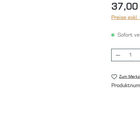
37,00
Preise exkl
Sofort ver
Produkt
Zum Merkze
Produktnu