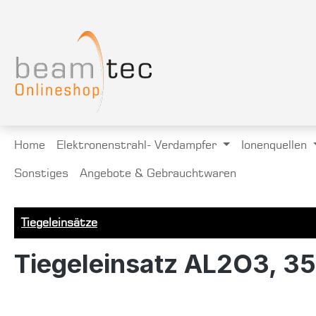
springen
Zur Hauptnavigation springen
Home
Elektronenstrahl- Verdampfer
Ionenquellen
Sonstiges
Angebote & Gebrauchtwaren
Tiegeleinsätze
Tiegeleinsatz AL2O3, 3