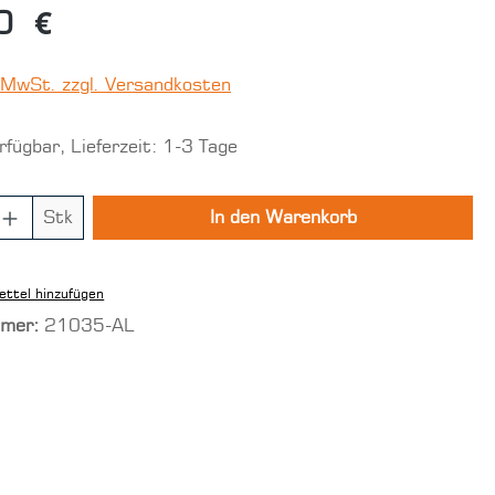
0 €
. MwSt. zzgl. Versandkosten
fügbar, Lieferzeit: 1-3 Tage
 Anzahl: Gib den gewünschten Wert ein
Stk
In den Warenkorb
ttel hinzufügen
mmer:
21035-AL