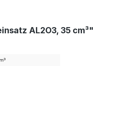
einsatz AL2O3, 35 cm³"
cm³