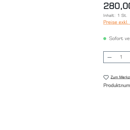
280,0
Inhalt:
1 St.
Preise exkl
Sofort ver
Produkt
Zum Merkze
Produktnu